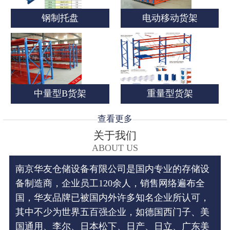
钢制托盘
电动移动货架
客户留言
中量型B货架
重量型货架
查看更多
关于我们
ABOUT US
南京华友仓储设备有限公司是国内专业的存储设
备制造商，企业员工120余人，销售网络遍布全
国，华友品牌已被国内外许多知名企业所认可，
其中不少为世界五百强企业，如德国西门子、美
国通用、李尔、日本松下、日产、日立、广东美